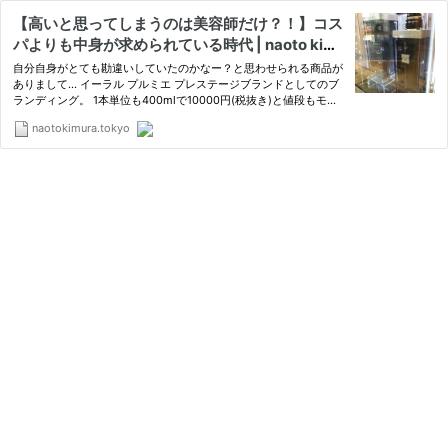
【高いと思ってしまうのは美容師だけ？！】コス
パよりも中身が求められている時代 | naoto kim
ura
自分自身がとても勘違いしていたのかなー？と思わせられる商品が
ありまして… イーラル プルミエ プレステージブランドとしてのブ
ランディング。 1本単位も400mlで10000円(税抜き)と値段もモン
スター級です。 僕はこれが発売された時に思いました。 「高すぎ
naotokimura.tokyo
るだろ…」 と… ですが、すぐさま買い、その使用感の