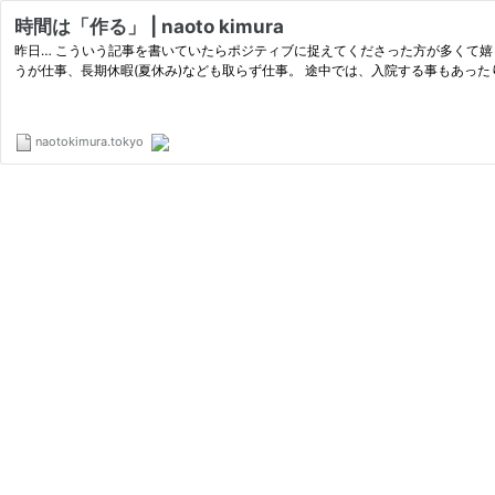
時間は「作る」 | naoto kimura
昨日… こういう記事を書いていたらポジティブに捉えてくださった方が多くて嬉
うが仕事、長期休暇(夏休み)なども取らず仕事。 途中では、入院する事もあった
naotokimura.tokyo