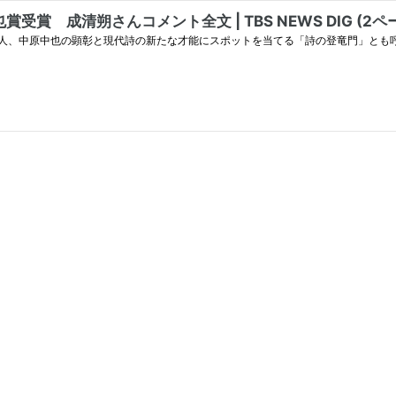
 成清朔さんコメント全文 | TBS NEWS DIG (2ペ
詩人、中原中也の顕彰と現代詩の新たな才能にスポットを当てる「詩の登竜門」とも呼