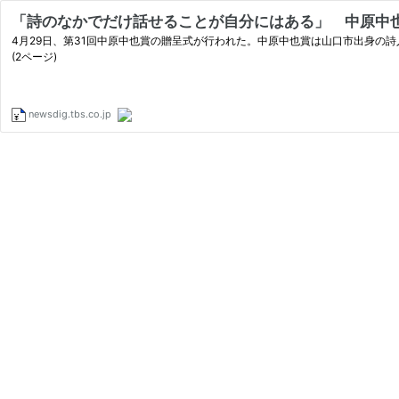
「詩のなかでだけ話せることが自分にはある」 中原中也賞受賞
4月29日、第31回中原中也賞の贈呈式が行われた。中原中也賞は山口市出身の
(2ページ)
newsdig.tbs.co.jp