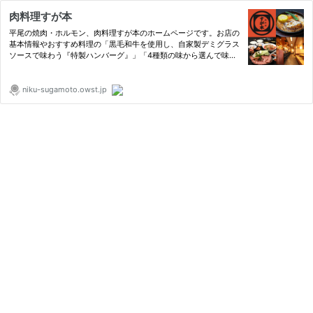
肉料理すが本
平尾の焼肉・ホルモン、肉料理すが本のホームページです。お店の
基本情報やおすすめ料理の「黒毛和牛を使用し、自家製デミグラス
ソースで味わう『特製ハンバーグ』」「4種類の味から選んで味わ
える『すが本特製・もつ鍋』お一人様1590円～」「充実のコース
料理『すが本のお得なコース4490円（税込）』」をはじめとした
メニ…
niku-sugamoto.owst.jp