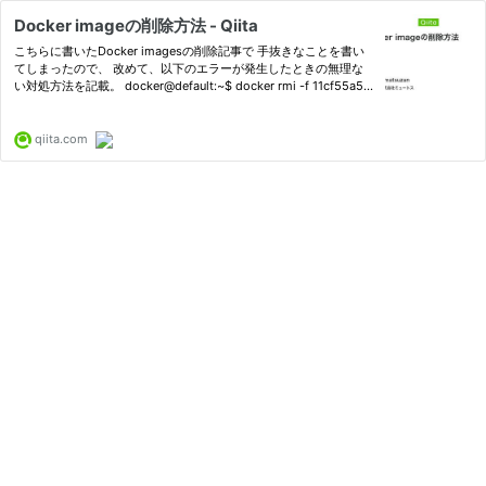
Docker imageの削除方法 - Qiita
こちらに書いたDocker imagesの削除記事で 手抜きなことを書い
てしまったので、 改めて、以下のエラーが発生したときの無理な
い対処方法を記載。 docker@default:~$ docker rmi -f 11cf55a56
033 Error response f...
qiita.com