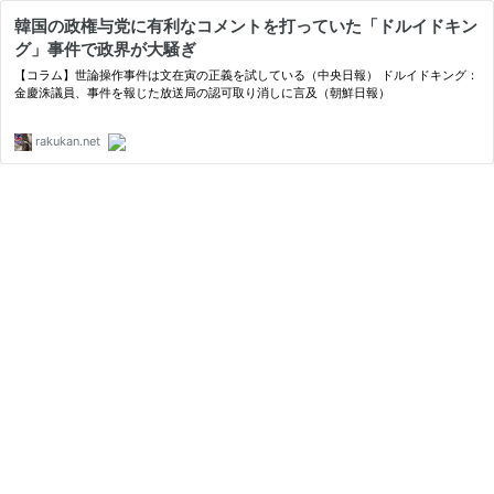
韓国の政権与党に有利なコメントを打っていた「ドルイドキン
グ」事件で政界が大騒ぎ
【コラム】世論操作事件は文在寅の正義を試している（中央日報） ドルイドキング：
金慶洙議員、事件を報じた放送局の認可取り消しに言及（朝鮮日報）
rakukan.net