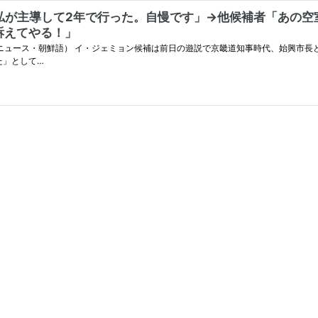
が主導して2年で行った。自慢です」→他候補者「あの空
訴えてやる！」
『京畿道亀島に来れば私たちが出てきてやって
た」として…