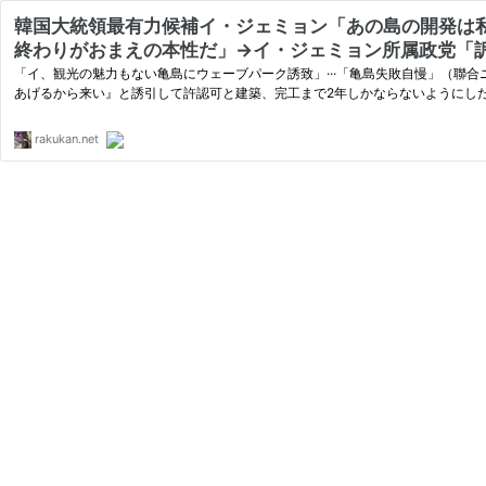
韓国大統領最有力候補イ・ジェミョン「あの島の開発は私
終わりがおまえの本性だ」→イ・ジェミョン所属政党「
「イ、観光の魅力もない亀島にウェーブパーク誘致」···「亀島失敗自慢」（聯合ニュース・朝鮮語） イ・ジェミョン候補は前日の遊説で京畿道知事時代、始興市長と企業等に「
あげるから来い』と誘引して許認可と建築、完工まで2年しかならないようにし
rakukan.net