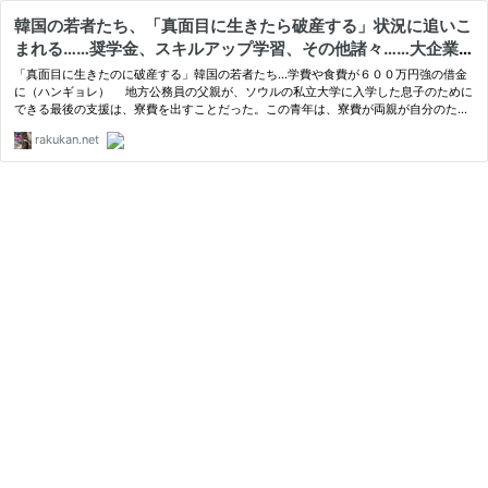
韓国の若者たち、「真面目に生きたら破産する」状況に追いこ
まれる……奨学金、スキルアップ学習、その他諸々……大企業
に入れなければ人生詰んで「個人再生」へ
「真面目に生きたのに破産する」韓国の若者たち…学費や食費が６００万円強の借金
に（ハンギョレ） 地方公務員の父親が、ソウルの私立大学に入学した息子のために
できる最後の支援は、寮費を出すことだった。この青年は、寮費が両親が自分のため
に用意してくれた最後の防衛線であることを知っていた。アルバイト…
rakukan.net