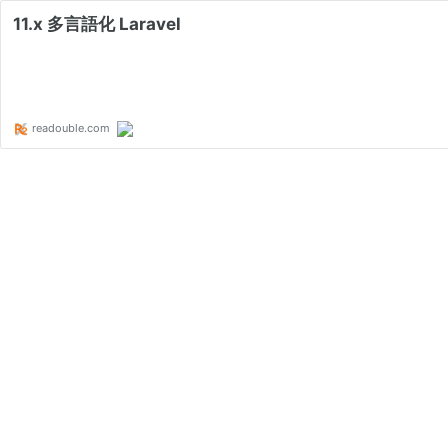
11.x 多言語化 Laravel
readouble.com