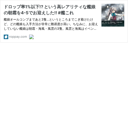
ドロップ率1%以下!? という高レアリティな艦娘
の朝霜を4-5でお迎えした!! #艦これ
艦娘オールコンプまであと3隻…というところまでこぎ着けたけ
ど、どの艦娘も入手方法が非常に難易度が高い。ちなみに、お迎え
していない艦娘は朝霜・海風・風雲の3隻。風雲と海風はイベント
限定なので通常海域ではどうやっても入手できないわけで、残り1
roppay.com
隻...