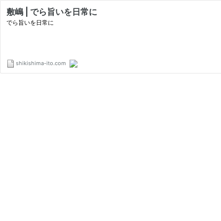
敷嶋 | でら旨いを日常に
でら旨いを日常に
shikishima-ito.com