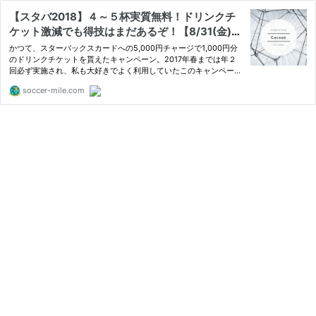
【スタバ2018】４～５杯実質無料！ドリンクチ
ケット激減でも得技はまだあるぞ！【8/31(金)ま
でなら期間限定でおトク！】
かつて、スターバックスカードへの5,000円チャージで1,000円分
のドリンクチケットを貰えたキャンペーン。2017年春までは年２
回必ず実施され、私も大好きでよく利用していたこのキャンペーン
は、スターバックスのポイントシステム「Starbu...
soccer-mile.com