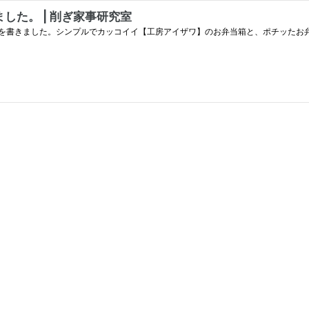
た。 | 削ぎ家事研究室
ました。シンプルでカッコイイ【工房アイザワ】のお弁当箱と、ポチッたお弁当グッズあ