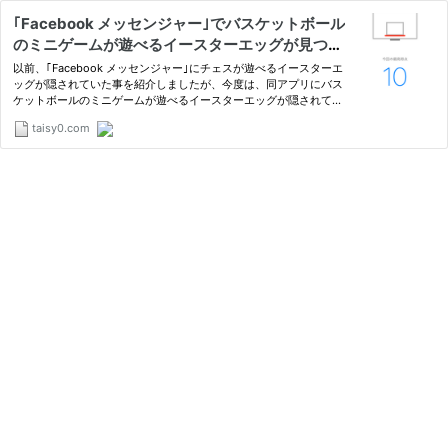
｢Facebook メッセンジャー｣でバスケットボール
のミニゲームが遊べるイースターエッグが見つか
る | 気になる、記になる…
以前、｢Facebook メッセンジャー｣にチェスが遊べるイースターエ
ッグが隠されていた事を紹介しましたが、今度は、同アプリにバス
ケットボールのミニゲームが遊べるイースターエッグが隠されてい
た事が分かりました。 ミニゲームの起動方法は、｢F
taisy0.com