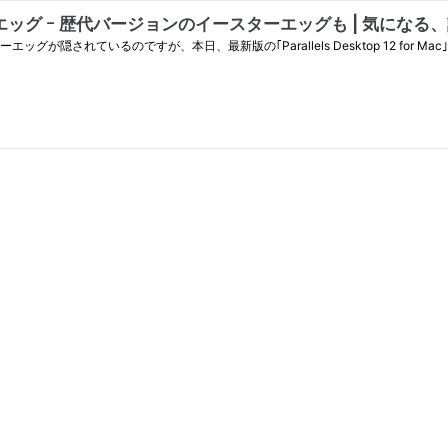
たイースターエッグ ｰ 歴代バージョンのイースターエッグも | 気にな
ターエッグが隠されているのですが、本日、最新版の｢Parallels Desktop 12 fo