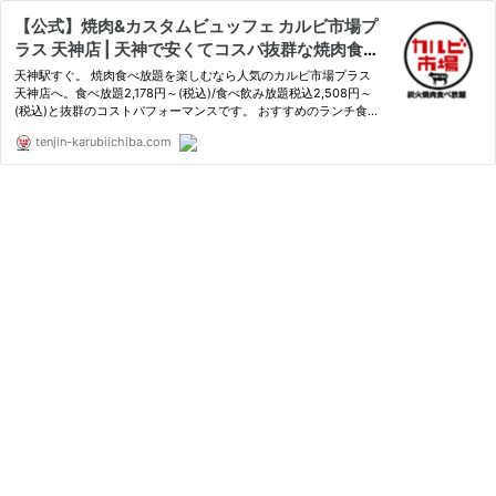
【公式】焼肉&カスタムビュッフェ カルビ市場プ
ラス 天神店 | 天神で安くてコスパ抜群な焼肉食べ
放題
天神駅すぐ。 焼肉食べ放題を楽しむなら人気のカルビ市場プラス
天神店へ。食べ放題2,178円～(税込)/食べ飲み放題税込2,508円～
(税込)と抜群のコストパフォーマンスです。 おすすめのランチ食べ
放題は2,508円(税込)でソフトドリンク飲み放題付き。飲み会に最
tenjin-karubiichiba.com
適な焼肉店です。