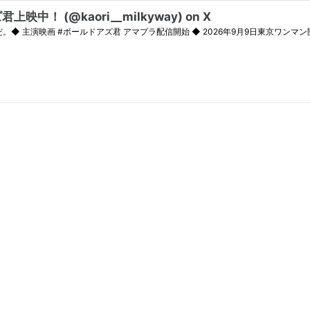
映中！ (@kaori__milkyway) on X