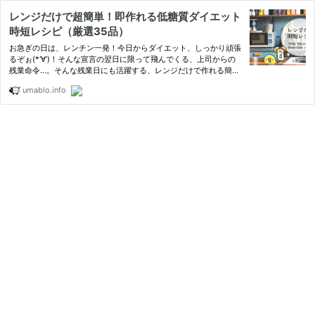
レンジだけで超簡単！即作れる低糖質ダイエット
時短レシピ（厳選35品）
お急ぎの日は、レンチン一発！今日からダイエット、しっかり頑張
るぞぉ(*‘∀‘)！そんな宣言の翌日に限って飛んでくる、上司からの
残業命令…。そんな残業日にも活躍する、レンジだけで作れる簡単
低糖質レシピ！低糖質・時短・絶品で揃えた、厳選ダイエットレシ
umablo.info
ピをご紹介します！お忙しい日には、包丁も一回休み！速攻ソフ
ァ…