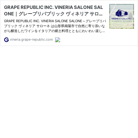
GRAPE REPUBLIC INC. VINERIA SALONE SAL
ONE｜グレープリパブリック ヴィネリア サロー
ネ ～山形県醸造の自然派ワインを、古都・鎌倉
GRAPE REPUBLIC INC. VINERIA SALONE SALONE～グレープリパ
で楽しむカジュアルレストラン
ブリック ヴィネリア サローネ は山形県南陽市で自然に寄り添いな
がら醸造したワインをイタリアの郷土料理とともにわいわい楽しん
でいただく鎌倉にあるVINERIA（イタリアのワイン居酒屋）～カジ
vineria.grape-republic.com
ュアルレストランです。