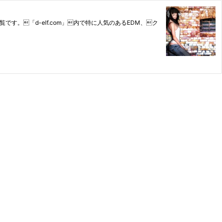
す。「d-elf.com」内で特に人気のあるEDM、ク