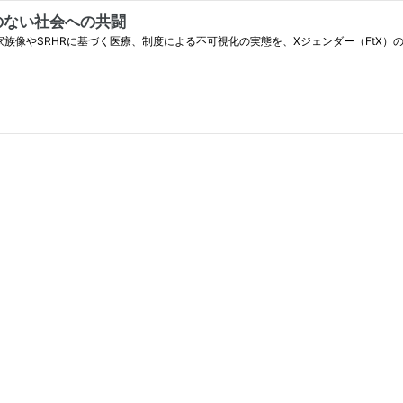
のない社会への共闘
族像やSRHRに基づく医療、制度による不可視化の実態を、Xジェンダー（FtX）