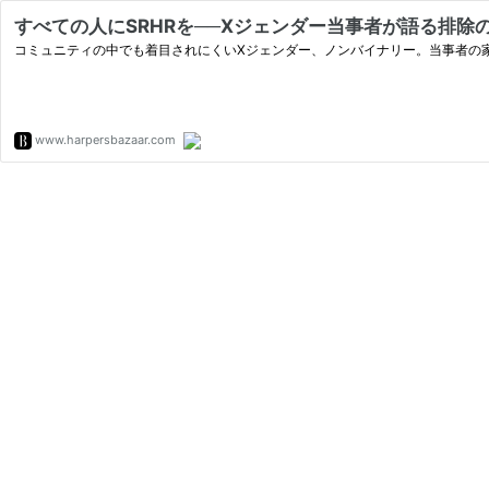
すべての人にSRHRを──Xジェンダー当事者が語る排除
コミュニティの中でも着目されにくいXジェンダー、ノンバイナリー。当事者の家
www.harpersbazaar.com