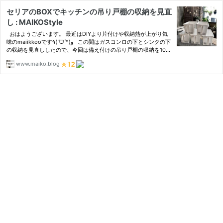
セリアのBOXでキッチンの吊り戸棚の収納を見直
し : MAIKOStyle
おはようございます。 最近はDIYより片付けや収納熱が上がり気
味のmaiikkooです٩(ˊᗜˋ*)و この間はガスコンロの下とシンクの下
の収納を見直ししたので、今回は備え付けの吊り戸棚の収納を100
均アイテムで使いやすく見直してみました！ www.maiko.blog w
www.maiko.blog
ww.maiko