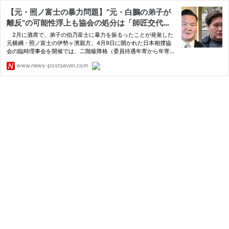
【元・照ノ富士の暴力問題】“元・白鵬の弟子が
離反”の可能性浮上も協会の処分は「師匠交代な
し」 一気に遠のいた「旧宮城野部屋の再興」の
2月に酒席で、弟子の伯乃富士に暴力を振るったことが発覚した
シナリオ
元横綱・照ノ富士の伊勢ヶ濱親方。4月9日に開かれた日本相撲協
会の臨時理事会を開催では、二階級降格（委員待遇年寄から年寄）
と…
www.news-postseven.com