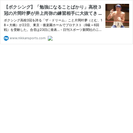
【ボクシング】「勉強になることばかり」高校３
冠の片岡叶夢が井上尚弥の練習相手に大抜てき -
ボクシング : 日刊スポーツ
ボクシング高校3冠を誇る「ザ・ドリーム」こと片岡叶夢（とむ、1
8＝大橋）が22日、東京・後楽園ホールでプロテスト（B級＝6回
戦）を受験した。合否は23日に発表… - 日刊スポーツ新聞社のニュ
ースサイト、ニッカンスポーツ・コム（nikkansports.com）
www.nikkansports.com