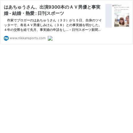
はあちゅうさん、出演9300本のＡＶ男優と事実
婚 - 結婚・熱愛 : 日刊スポーツ
作家でブロガーのはあちゅうさん（３２）が１５日、自身のツイ
ッターで、有名ＡＶ男優しみけん（３８）との事実婚を明かした。
４年の交際を経て先月、事実婚の申請をし… - 日刊スポーツ新聞社
のニュースサイト、ニッカンスポーツ・コム（nikkansports.co
www.nikkansports.com
m）