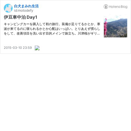
白犬まみれ生活
id:motodefy
伊豆車中泊 Day1
キャンピングカーを購入して初の旅行。装備が足りてるかとか、寒
波が来てるのに寝られるかとか心配はいっぱい。とりあえず慣らし
をして、改善項目を洗い出す目的メインで旅立ち。川津桜がギリギ
リ見られるかな？という期待もしつつ近場の伊豆へ。ETC平日割が
使えるように早めに出発、まずは海老名SAで朝ごはんのお茶漬
け。…
2015-03-10 23:59