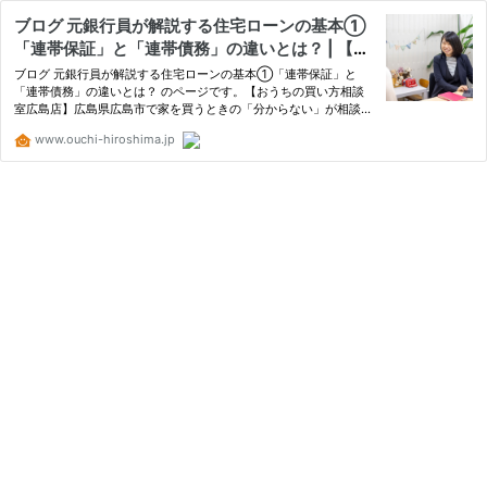
ブログ 元銀行員が解説する住宅ローンの基本①
「連帯保証」と「連帯債務」の違いとは？ | 【お
うちの買い方相談室広島店】
ブログ 元銀行員が解説する住宅ローンの基本①「連帯保証」と
「連帯債務」の違いとは？ のページです。【おうちの買い方相談
室広島店】広島県広島市で家を買うときの「分からない」が相談で
きるお店です。住宅会社探し、土地探し、住宅ローンの情報から、
www.ouchi-hiroshima.jp
注文住宅・リフォーム・不動産のことまで、後悔しないおうちの買
い方…