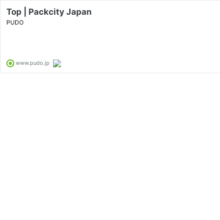
Top | Packcity Japan
PUDO
www.pudo.jp