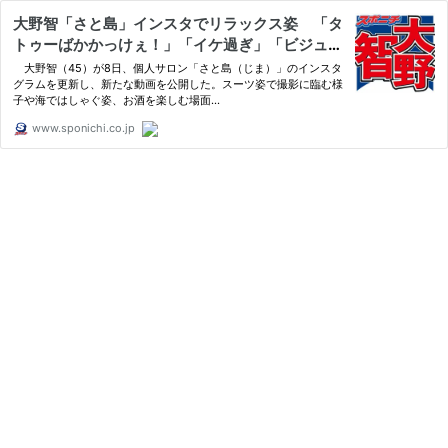
大野智「さと島」インスタでリラックス姿 「タ
トゥーばかかっけぇ！」「イケ過ぎ」「ビジュ良
すぎ」 - スポニチ Sponichi Annex 芸能
大野智（45）が8日、個人サロン「さと島（じま）」のインスタ
グラムを更新し、新たな動画を公開した。スーツ姿で撮影に臨む様
子や海ではしゃぐ姿、お酒を楽しむ場面…
www.sponichi.co.jp