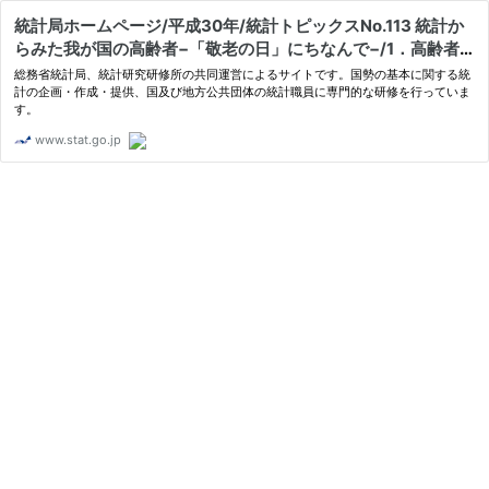
統計局ホームページ/平成30年/統計トピックスNo.113 統計か
らみた我が国の高齢者−「敬老の日」にちなんで−/1．高齢者
の人口
総務省統計局、統計研究研修所の共同運営によるサイトです。国勢の基本に関する統
計の企画・作成・提供、国及び地方公共団体の統計職員に専門的な研修を行っていま
す。
www.stat.go.jp