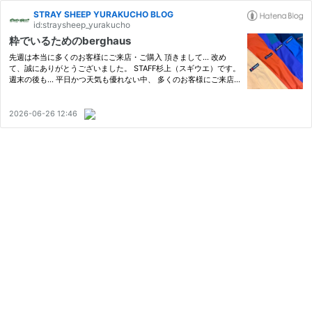
STRAY SHEEP YURAKUCHO BLOG
id:straysheep_yurakucho
粋でいるためのberghaus
先週は本当に多くのお客様にご来店・ご購入 頂きまして… 改め
て、誠にありがとうございました。 STAFF杉上（スギウエ）です。
週末の後も… 平日かつ天気も優れない中、 多くのお客様にご来店
頂いております。 日頃、お店を支えてくださってるお客様に 感謝
でございます。 引き続きお楽しみ頂けますよう オーナー世田をは
じ…
2026-06-26 12:46