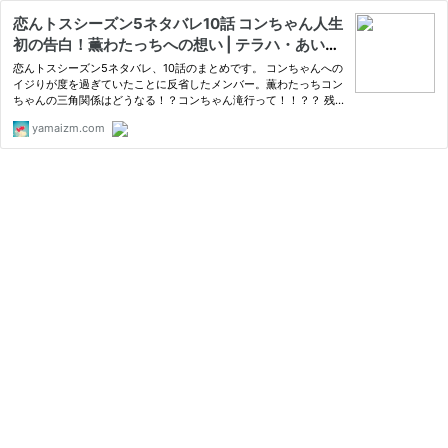
恋んトスシーズン5ネタバレ10話 コンちゃん人生
初の告白！薫わたっちへの想い | テラハ・あいの
り・恋んトスネタバレまとめサイト
恋んトスシーズン5ネタバレ、10話のまとめです。 コンちゃんへの
イジりが度を過ぎていたことに反省したメンバー。薫わたっちコン
ちゃんの三角関係はどうなる！？コンちゃん滝行って！！？？ 残
り2回となった恋んトスシーズン5、10話放送は3月18日
yamaizm.com