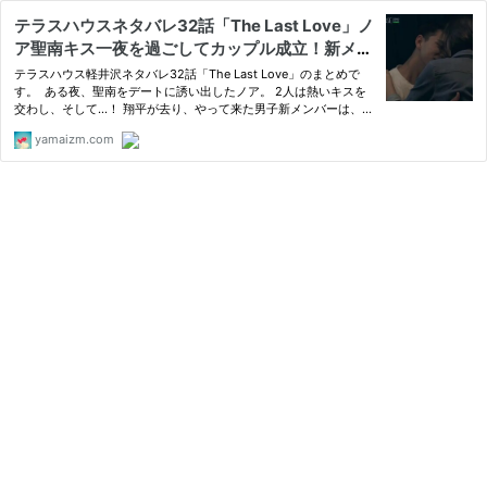
テラスハウスネタバレ32話「The Last Love」ノ
ア聖南キス一夜を過ごしてカップル成立！新メン
バーはジェンダーレス男子 | テラハ・あいのり・
テラスハウス軽井沢ネタバレ32話「The Last Love」のまとめで
恋んトスネタバレまとめサイト
す。 ある夜、聖南をデートに誘い出したノア。 2人は熱いキスを
交わし、そして…！ 翔平が去り、やって来た男子新メンバーは、バ
イセクシャルかもしれないと告白する。 &
yamaizm.com